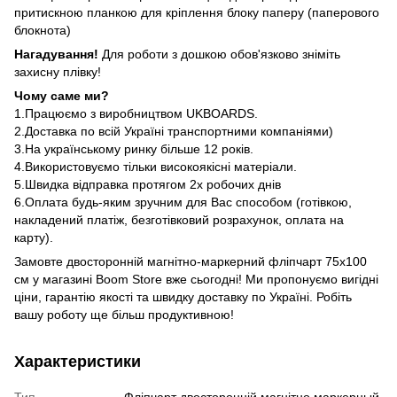
притискною планкою для кріплення блоку паперу (паперового
блокнота)
Нагадування!
Для роботи з дошкою обов'язково зніміть
захисну плівку!
Чому саме ми?
1.Працюємо з виробництвом UKBOARDS.
2.Доставка по всій Україні транспортними компаніями)
3.На українському ринку більше 12 років.
4.Використовуємо тільки високоякісні матеріали.
5.Швидка відправка протягом 2х робочих днів
6.Оплата будь-яким зручним для Вас способом (готівкою,
накладений платіж, безготівковий розрахунок, оплата на
карту).
Замовте двосторонній магнітно-маркерний фліпчарт 75х100
см у магазині Boom Store вже сьогодні! Ми пропонуємо вигідні
ціни, гарантію якості та швидку доставку по Україні. Робіть
вашу роботу ще більш продуктивною!
Характеристики
Тип
Фліпчарт двосторонній магнітно маркерный