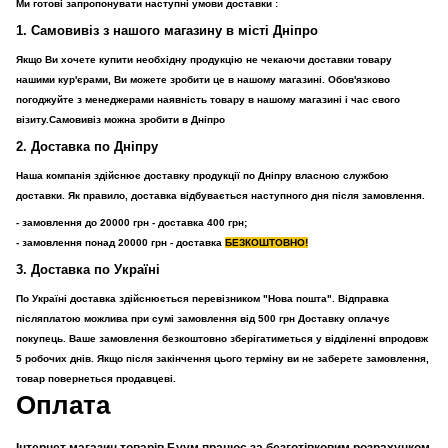
Ми готові запропонувати наступні умови доставки :
1. Самовивіз з нашого магазину в місті Дніпро
Якщо Ви хочете купити необхідну продукцію не чекаючи доставки товару
нашими кур'єрами, Ви можете зробити це в нашому магазині. Обов'язково
погоджуйте з менеджерами наявність товару в нашому магазині і час свого
візиту.Самовивіз можна зробити в Дніпро
2. Доставка по Дніпру
Наша компанія здійснює доставку продукції по Дніпру власною службою
доставки. Як правило, доставка відбувається наступного дня після замовлення.
- замовлення до 20000 грн - доставка 400 грн;
- замовлення понад 20000 грн - доставка
БЕЗКОШТОВНО!
3. Доставка по Україні
По Україні доставка здійснюється перевізником "Нова пошта". Відправка
післяплатою можлива при сумі замовлення від 500 грн Доставку оплачує
покупець. Ваше замовлення безкоштовно зберігатиметься у відділенні впродовж
5 робочих днів. Якщо після закінчення цього терміну ви не заберете замовлення,
товар повернеться продавцеві.
Оплата
Інтернет магазин товарів Буум працює за безготівковим розрахунком