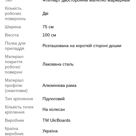
Кількість
робочих
Дві
поверхонь
Ширина
75 см
Висота
100 см
Полка для
Розташована на короткій стороні дошки
приладдя
Матеріал
покриття
Лакована сталь
робочої
поверхні
Матеріал
профілю
Алюмінієва рама
(окантовки)
Тип кріплення
Підлоговий
Кількість точок
На колесах
кріплення
Виробник
ТМ UkrBoards
Країна
Україна
виробник