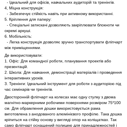
- Ідеальний для офісів, навчальних аудиторій та тренінгів.
4, Міцна конструкція:
- Забезпечує стійкість навіть при активному використанні.
5. Кріплення для паперу:
- Спеціальні затискачі дозволяють закріплювати блокноти чи
окремі аркуші.
6. Мобільність:
- Легка конструкція дозволяє зручно транспортувати фліпчарт
між приміщеннями.
Де використовувати:
1. Офіс: Для командної роботи, планування проектів або
презентацій.
2. Школа: Для навчання, демонстрації матеріалів і проведення
інтерактивних уроків.
3. Тренінги: Ідеальний інструмент для роботи з аудиторією під
час семінарів чи тренінгів.
Двосторонній фліпчарт на колесах має одну стулку з двома
магнітно-маркерними робочими поверхнями розміром 75*100
см. Для обрамлення дошки використовується рама
виготовлена з анодованого алюмінієвого профілю. Така дошка
кріпиться на стійку основу у вигляді опор на коліщатках. Так
само фліпчарт оснащений полицею для принадлежностей і