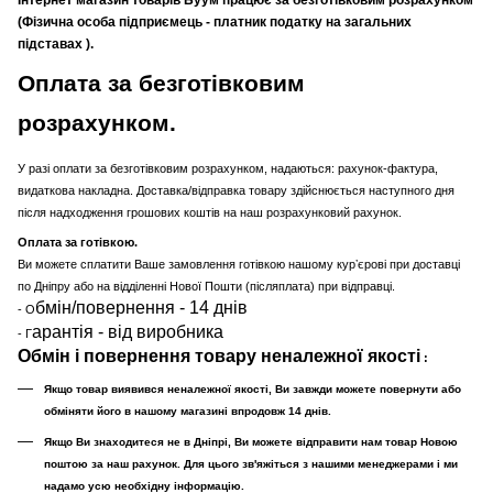
(Фізична особа підприємець - платник податку на загальних
підставах ).
Оплата за безготівковим
розрахунком.
У разі оплати за безготівковим розрахунком, надаються: рахунок-фактура,
видаткова накладна. Доставка/відправка товару здійснюється наступного дня
після надходження грошових коштів на наш розрахунковий рахунок.
Оплата за готівкою.
Ви можете сплатити Ваше замовлення готівкою нашому курʼєрові при доставці
по Дніпру або на відділенні Нової Пошти (післяплата) при відправці.
бмін/повернення - 14 днів
- О
арантія - від виробника
- Г
Обмін і повернення товару неналежної якості
:
Якщо товар виявився неналежної якості, Ви завжди можете повернути або
обміняти його в нашому магазині впродовж 14 днів.
Якщо Ви знаходитеся не в Дніпрі, Ви можете відправити нам товар Новою
поштою за наш рахунок. Для цього зв'яжіться з нашими менеджерами і ми
надамо усю необхідну інформацію.