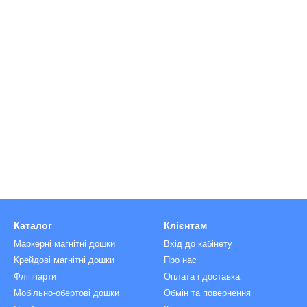
Каталог
Клієнтам
Маркерні магнітні дошки
Вхід до кабінету
Крейдові магнітні дошки
Про нас
Фліпчарти
Оплата і доставка
Мобільно-обертові дошки
Обмін та повернення