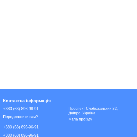
Контактна інформація
+380 (68) 896-96-91
Проспект Слобожанский,82,
Дніпро, Україна
Передзвонити вам?
Мапа проїзду
+380 (68) 896-96-91
+380 (68) 896-96-91