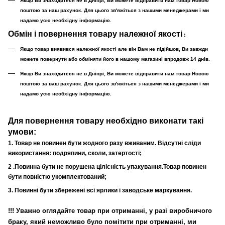
Якщо Ви знаходитеся не в Дніпрі, Ви можете відправити нам товар Новою
поштою за наш рахунок. Для цього зв'яжіться з нашими менеджерами і ми
надамо усю необхідну інформацію.
Обмін і повернення товару належної якості
:
Якщо товар виявився належної якості але він Вам не підійшов, Ви завжди
можете повернути або обміняти його в нашому магазині впродовж 14 днів.
Якщо Ви знаходитеся не в Дніпрі, Ви можете відправити нам товар Новою
поштою за ваш рахунок. Для цього зв'яжіться з нашими менеджерами і ми
надамо усю необхідну інформацію.
Для повернення товару необхідно виконати такі
умови:
1. Товар не повинен бути жодного разу вживаним. Відсутні сліди
використання: подряпини, сколи, затертості;
2 .Повинна бути не порушена цілісність упакування.Товар повинен
бути повністю укомплектований;
3. Повинні бути збережені всі ярлики і заводське маркування.
!!!
Уважно оглядайте товар при отриманні, у разі виробничого
браку, який неможливо було помітити при отриманні, ми