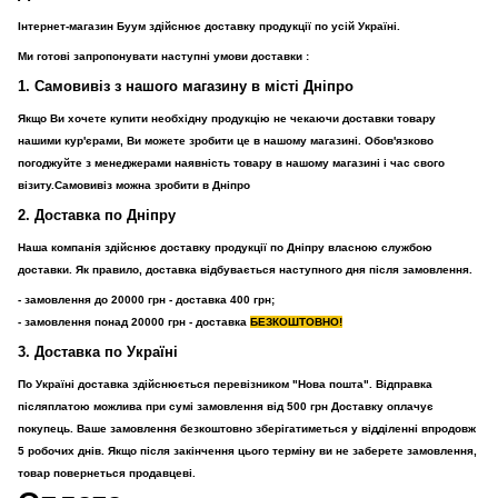
Інтернет-магазин Буум здійснює доставку продукції по усій Україні.
Ми готові запропонувати наступні умови доставки :
1. Самовивіз з нашого магазину в місті Дніпро
Якщо Ви хочете купити необхідну продукцію не чекаючи доставки товару
нашими кур'єрами, Ви можете зробити це в нашому магазині. Обов'язково
погоджуйте з менеджерами наявність товару в нашому магазині і час свого
візиту.Самовивіз можна зробити в Дніпро
2. Доставка по Дніпру
Наша компанія здійснює доставку продукції по Дніпру власною службою
доставки. Як правило, доставка відбувається наступного дня після замовлення.
- замовлення до 20000 грн - доставка 400 грн;
- замовлення понад 20000 грн - доставка
БЕЗКОШТОВНО!
3. Доставка по Україні
По Україні доставка здійснюється перевізником "Нова пошта". Відправка
післяплатою можлива при сумі замовлення від 500 грн Доставку оплачує
покупець. Ваше замовлення безкоштовно зберігатиметься у відділенні впродовж
5 робочих днів. Якщо після закінчення цього терміну ви не заберете замовлення,
товар повернеться продавцеві.