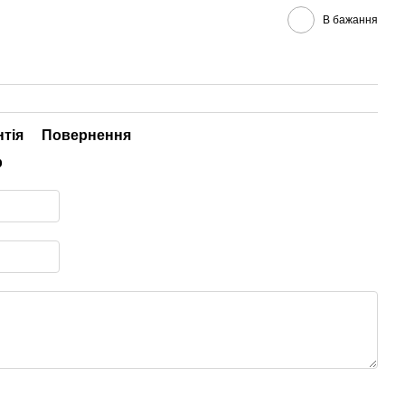
В бажання
нтія
Повернення
р