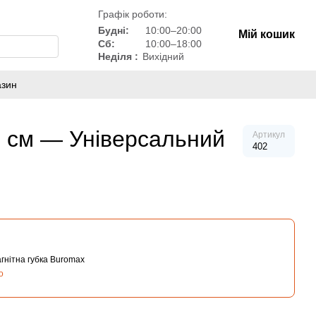
Графік роботи:
Будні:
10:00–20:00
Мій кошик
Сб:
10:00–18:00
Неділя :
Вихідний
азин
 см — Універсальний
Артикул
402
гнітна губка Buromax
о