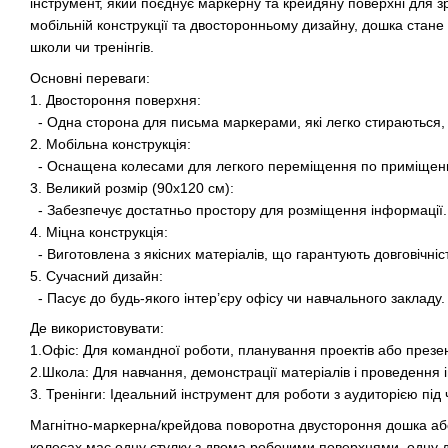
інструмент, який поєднує маркерну та крейдяну поверхні для з
мобільній конструкції та двосторонньому дизайну, дошка стане
школи чи тренінгів.
Основні переваги:
1. Двостороння поверхня:
- Одна сторона для письма маркерами, які легко стираються
2. Мобільна конструкція:
- Оснащена колесами для легкого переміщення по приміще
3. Великий розмір (90х120 см):
- Забезпечує достатньо простору для розміщення інформації
4. Міцна конструкція:
- Виготовлена з якісних матеріалів, що гарантують довговічні
5. Сучасний дизайн:
- Пасує до будь-якого інтер’єру офісу чи навчального закладу.
Де використовувати:
1.Офіс: Для командної роботи, планування проектів або презе
2.Школа: Для навчання, демонстрації матеріалів і проведення 
3. Тренінги: Ідеальний інструмент для роботи з аудиторією під ч
Магнітно-маркерна/крейдова поворотна двустороння дошка аб
колесах має одну стулку з двома робочими поверхнями, одну