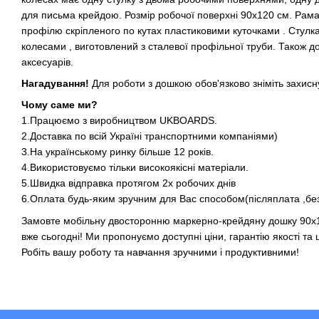
для письма крейдою. Розмір робочої поверхні 90х120 см. Рама
профілю скріпленого по кутах пластиковими куточками . Стулка
колесами , виготовлений з сталевої профільної труби. Також
аксесуарів.
Нагадування!
Для роботи з дошкою обов'язково зніміть захисну
Чому саме ми?
1.Працюємо з виробництвом UKBOARDS.
2.Доставка по всій Україні транспортними компаніями)
3.На українському ринку більше 12 років.
4.Використовуємо тільки високоякісні матеріали.
5.Швидка відправка протягом 2х робочих днів
6.Оплата будь-яким зручним для Вас способом(післяплата ,бе
Замовте мобільну двосторонню маркерно-крейдяну дошку 90х1
вже сьогодні! Ми пропонуємо доступні ціни, гарантію якості та 
Робіть вашу роботу та навчання зручними і продуктивними!