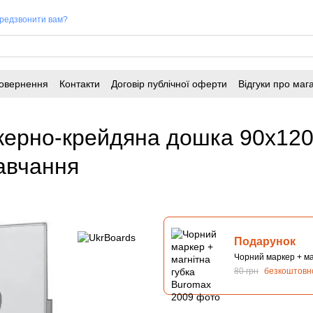
редзвонити вам?
повернення
Контакти
Договір публічної оферти
Відгуки про маг
керно-крейдяна дошка 90х120
навчання
Подарунок
Чорний маркер + ма
80 грн
безкоштовн