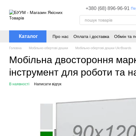
Перейти до основного контенту
+380 (68) 896-96-91
Пе
Каталог
Про нас
Оплата і доставка
Обмін та 
Головна
Мобільно-обертові дошки
Мобільно-обертові дошки UkrBoards
Мобільна двостороння мар
інструмент для роботи та 
В наявності
Написати відгук