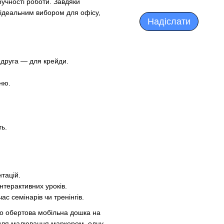
ручності роботи. Завдяки
 ідеальним вибором для офісу,
Надіслати
, друга — для крейди.
нню.
.
сть.
нтацій.
інтерактивних уроків.
ас семінарів чи тренінгів.
о обертова мобільна дошка на
 для малювання маркером, одну